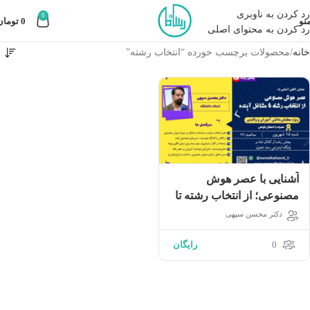
رد کردن به ناوبری
0
نو
0
تومان
رد کردن به محتوای اصلی
خانه
محصولات برچسب خورده “انتخاب رشته”
آشنایی با عصر هوش
مصنوعی؛ از انتخاب رشته تا
مشاغل آینده
دکتر محسن سپهی
0
رایگان