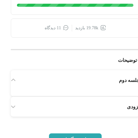
19.78k بازدید
11 دیدگاه
توضیحات
لسه دوم
زودی