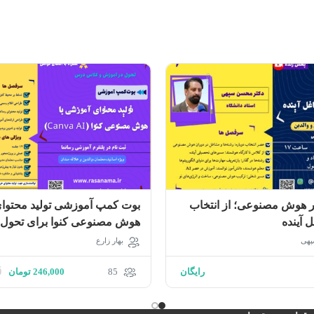
ر هوش مصنوعی؛ از انتخاب
بوت کمپ آموزشی تولید محتوای
 آینده
هوش مصنوعی کنوا برای تحول
و کلاس درس
پهی
بهار زارع
رایگان
85
246,000
تومان
0